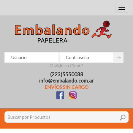
Toggl
naviga
Olvido su Clave?
(223)5550038
info@embalando.com.ar
ENVÍOS SIN CARGO