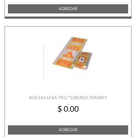
AGREGAR
BOLSAS LE¥A 7KG *100UNID 35X68X7
...
$ 0.00
AGREGAR