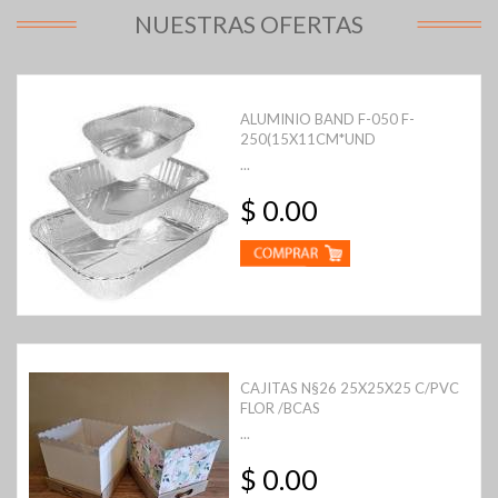
NUESTRAS OFERTAS
ALUMINIO BAND F-050 F-
250(15X11CM*UND
...
$ 0.00
CAJITAS N§26 25X25X25 C/PVC
FLOR /BCAS
...
$ 0.00