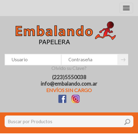
Toggl
naviga
Olvido su Clave?
(223)5550038
info@embalando.com.ar
ENVÍOS SIN CARGO