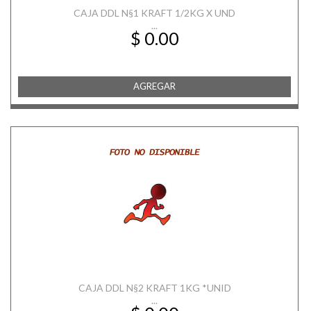
CAJA DDL N§1 KRAFT 1/2KG X UND
...
$ 0.00
AGREGAR
CAJA DDL N§2 KRAFT 1KG *UNID
...