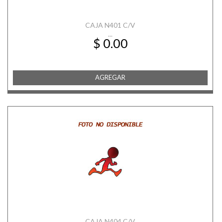
CAJA N401 C/V
...
$ 0.00
AGREGAR
CAJA N404 C/V