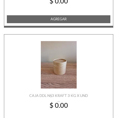
$ 0.00
AGREGAR
CAJA DDL N§3 KRAFT 3 KG X UND
...
$ 0.00