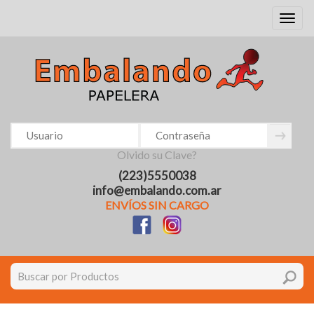
Toggl
naviga
Olvido su Clave?
(223)5550038
info@embalando.com.ar
ENVÍOS SIN CARGO